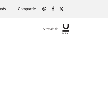
Compartir
:
más ...
A través de