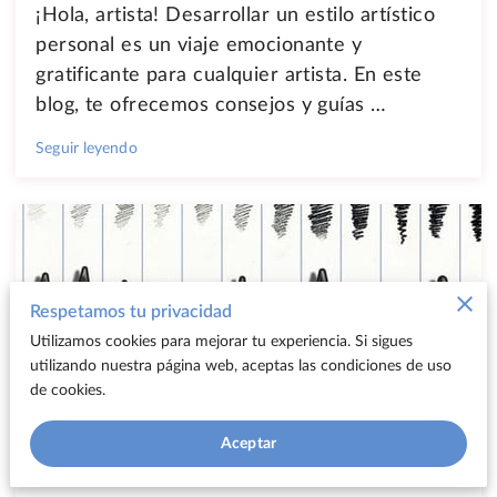
¡Hola, artista! Desarrollar un estilo artístico
personal es un viaje emocionante y
gratificante para cualquier artista. En este
blog, te ofrecemos consejos y guías …
Seguir leyendo
Respetamos tu privacidad
Utilizamos cookies para mejorar tu experiencia. Si sigues
utilizando nuestra página web, aceptas las condiciones de uso
de cookies.
La Magia de los Lápices: Desde H hasta
Aceptar
B para los amantes del arte en Metepec