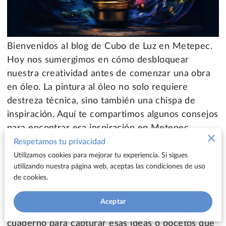
Bienvenidos al blog de Cubo de Luz en Metepec.
Hoy nos sumergimos en cómo desbloquear
nuestra creatividad antes de comenzar una obra
en óleo. La pintura al óleo no solo requiere
destreza técnica, sino también una chispa de
inspiración. Aquí te compartimos algunos consejos
para encontrar esa inspiración en Metepec.
Respetamos tu privacidad
1. Encuentra Inspiración en Metepec:
Antes de
Utilizamos cookies para mejorar tu experiencia. Si sigues
utilizando nuestra página web, aceptas las condiciones de uso
tomar los pinceles, observa la riqueza cultural y
de cookies.
natural de Metepec. Sus paisajes, arquitectura
tradicional y las historias de su gente pueden ser
Aceptar
fuentes inagotables de inspiración. Lleva un
cuaderno para capturar esas ideas o bocetos que