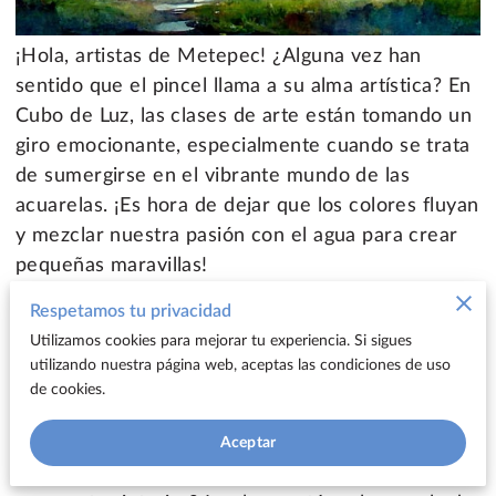
¡Hola, artistas de Metepec! ¿Alguna vez han
sentido que el pincel llama a su alma artística? En
Cubo de Luz, las clases de arte están tomando un
giro emocionante, especialmente cuando se trata
de sumergirse en el vibrante mundo de las
acuarelas. ¡Es hora de dejar que los colores fluyan
y mezclar nuestra pasión con el agua para crear
pequeñas maravillas!
Respetamos tu privacidad
El Arte de Mezclar Colores
Utilizamos cookies para mejorar tu experiencia. Si sigues
La acuarela, ese medio caprichoso y a veces
utilizando nuestra página web, aceptas las condiciones de uso
impredecible, tiene el poder de transformar una
de cookies.
hoja en blanco en un estallido de emociones.
Pero, ¿cómo domamos este espíritu libre para
Aceptar
expresar exactamente lo que está burbujeando